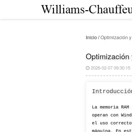
Inicio
/
Optimización 
Optimización
2026-02-07 09:30:15
Introducció
La memoria RAM 
operan con Wind
el uso correcto
máquina. En est