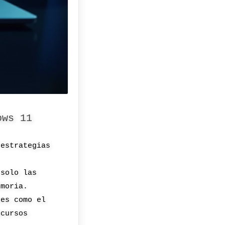
ows 11
 estrategias
 solo las
emoria.
nes como el
ecursos