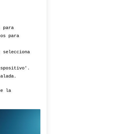
l para
sos para
y selecciona
ispositivo'.
talada.
re la