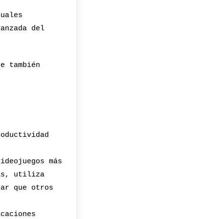
suales
vanzada del
ue también
roductividad
videojuegos más
ás, utiliza
rar que otros
icaciones