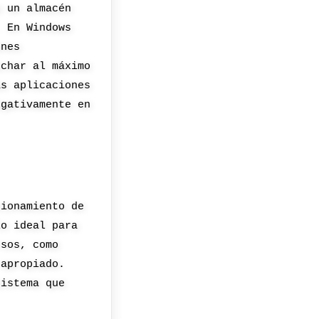
o un almacén
. En Windows
ones
echar al máximo
as aplicaciones
egativamente en
cionamiento de
lo ideal para
rsos, como
 apropiado.
sistema que