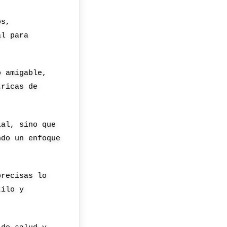
os,
al para
o amigable,
tricas de
ial, sino que
ndo un enfoque
precisas lo
tilo y