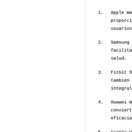
Apple W
proporc
usuario
Samsung
facilit
salud.
Fitbit 
también
integra
Huawei 
convier
eficaci