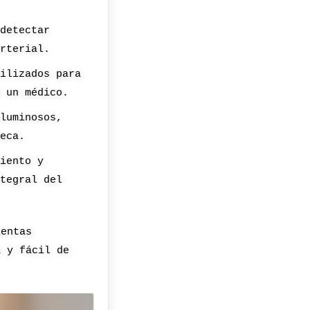
 detectar
arterial.
tilizados para
e un médico.
oluminosos,
ñeca.
miento y
ntegral del
ientas
a y fácil de