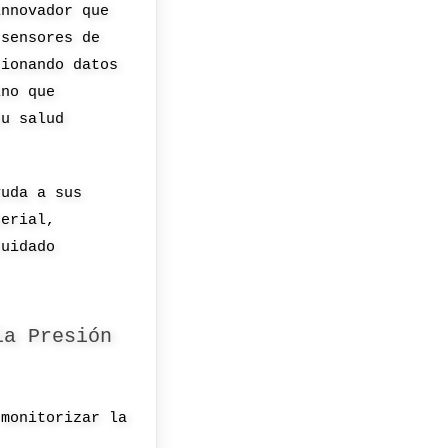
innovador que
 sensores de
cionando datos
ino que
su salud
yuda a sus
terial,
cuidado
la Presión
 monitorizar la