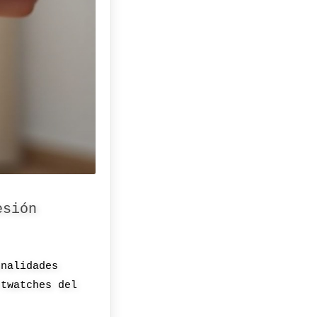
esión
onalidades
rtwatches del