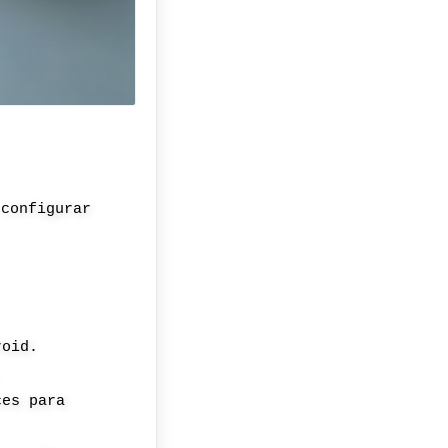
 configurar
roid.
.
ces para