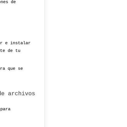
ones de
ar e instalar
nte de tu
ara que se
de archivos
 para