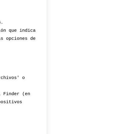
B.
ión que indica
ás opciones de
rchivos' o
l Finder (en
positivos