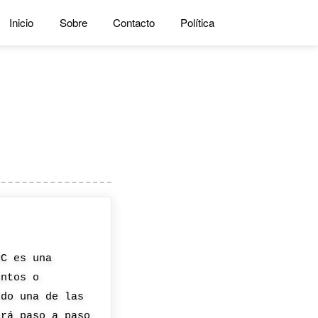
Inicio
Sobre
Contacto
Política
PC es una
entos o
ndo una de las
ará paso a paso