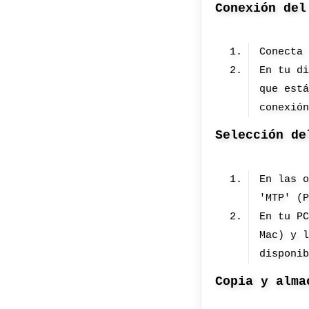
Conexión del
Conecta
En tu d
que est
conexió
Selección de
En las 
'MTP' (
En tu P
Mac) y 
disponi
Copia y alma