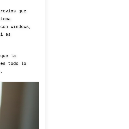
previos que
stema
 con Windows,
si es
 que la
nes todo lo
s.