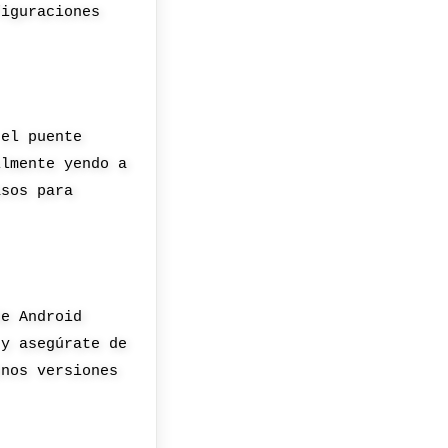
figuraciones
 el puente
ilmente yendo a
asos para
de Android
 y asegúrate de
enos versiones