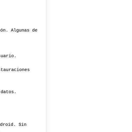
ión. Algunas de
suario.
stauraciones
 datos.
ndroid. Sin