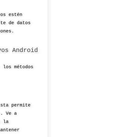
vos estén
nte de datos
iones.
vos Android
r los métodos
Esta permite
s. Ve a
e la
mantener