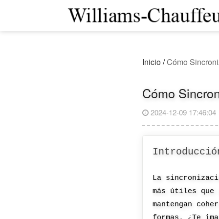
Inicio
/
Cómo Sincroniz
Cómo Sincroni
2024-12-09 17:46:04
Introducció
La sincronizaci
más útiles que 
mantengan coher
formas. ¿Te ima